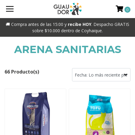
0
🚚 Compra antes de las 15:00 y
recibe HOY
. Despacho GRATIS
sobre $10.000 dentro de Coyhaique.
ARENA SANITARIAS
66 Producto(s)