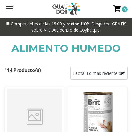
0
🚚 Compra antes de las 15:00 y
recibe HOY
. Despacho GRATIS
sobre $10.000 dentro de Coyhaique.
ALIMENTO HUMEDO
114 Producto(s)