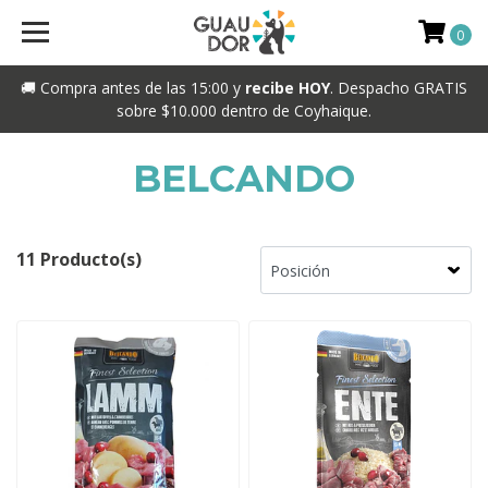
0
🚚 Compra antes de las 15:00 y
recibe HOY
. Despacho GRATIS
sobre $10.000 dentro de Coyhaique.
BELCANDO
11 Producto(s)