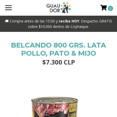
0
🚚 Compra antes de las 15:00 y
recibe HOY
. Despacho GRATIS
sobre $10.000 dentro de Coyhaique.
BELCANDO 800 GRS. LATA
POLLO, PATO & MIJO
$7.300 CLP