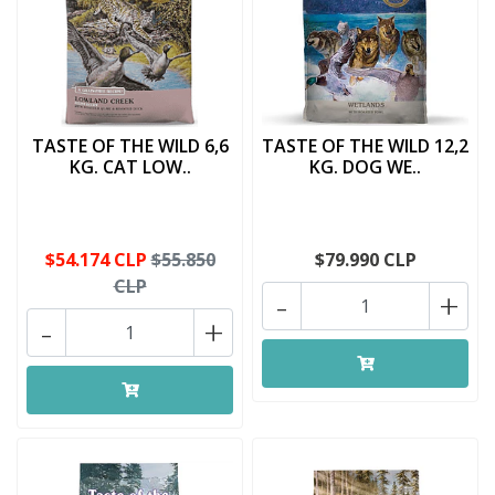
TASTE OF THE WILD 6,6
TASTE OF THE WILD 12,2
KG. CAT LOW..
KG. DOG WE..
$54.174 CLP
$55.850
$79.990 CLP
CLP
-
+
-
+