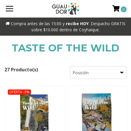
0
🚚 Compra antes de las 15:00 y
recibe HOY
. Despacho GRATIS
sobre $10.000 dentro de Coyhaique.
TASTE OF THE WILD
27 Producto(s)
OFERTA -3%