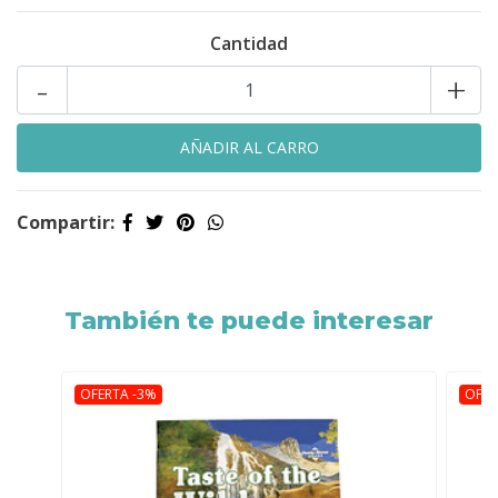
Cantidad
-
+
Compartir:
También te puede interesar
OFERTA -3%
OFER