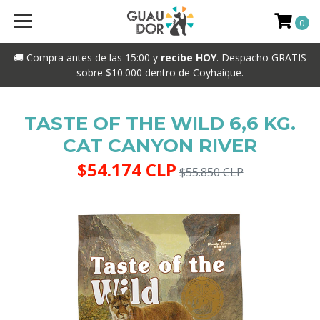
0
🚚 Compra antes de las 15:00 y
recibe HOY
. Despacho GRATIS
sobre $10.000 dentro de Coyhaique.
TASTE OF THE WILD 6,6 KG.
CAT CANYON RIVER
$54.174 CLP
$55.850 CLP