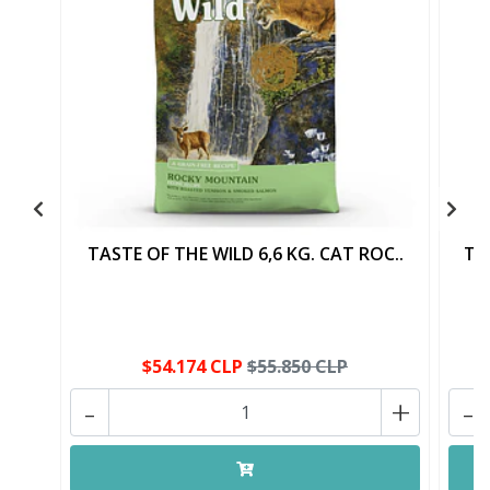
TASTE OF THE WILD 6,6 KG. CAT ROC..
TA
$54.174 CLP
$55.850 CLP
-
+
-