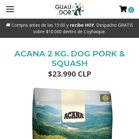
0
🚚 Compra antes de las 15:00 y
recibe HOY
. Despacho GRATIS
sobre $10.000 dentro de Coyhaique.
ACANA 2 KG. DOG PORK &
SQUASH
$23.990 CLP