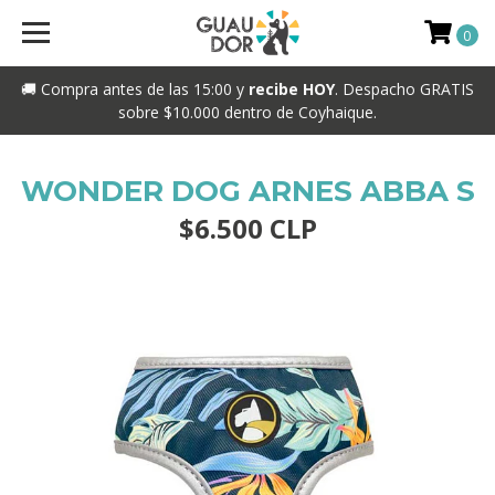
0
🚚 Compra antes de las 15:00 y
recibe HOY
. Despacho GRATIS
sobre $10.000 dentro de Coyhaique.
WONDER DOG ARNES ABBA S
$6.500 CLP