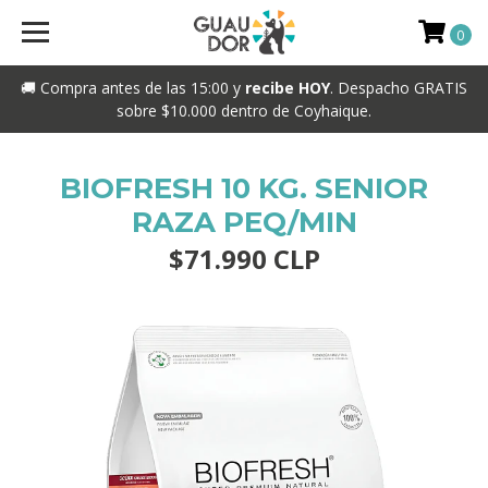
0
🚚 Compra antes de las 15:00 y
recibe HOY
. Despacho GRATIS
sobre $10.000 dentro de Coyhaique.
BIOFRESH 10 KG. SENIOR
RAZA PEQ/MIN
$71.990 CLP