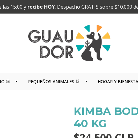
 las 15:00 y
recibe HOY
. Despacho GRATIS sobre $10.000 d
RO 🐶
PEQUEÑOS ANIMALES 🐰
HOGAR Y BIENEST
KIMBA BODY
40 KG
$24.500 CLP