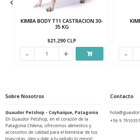
KIMBA BODY T11 CASTRACION 30-
KIM
35 KG
$21.290 CLP
-
+
-
Sobre Nosotros
Contacto
Guaudor Petshop - Coyhaique, Patagonia
hola@guaudor.
En Guaudor Petshop, en el corazón de la
+56 9 791035
Patagonia Chilena, ofrecemos alimentos y
accesorios de calidad para el bienestar de tus
mascotas. ¡Ven y dale a tu peludo lo mejor!