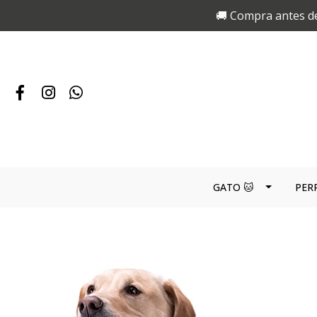
🚚 Compra antes de
GATO 🐱
PER