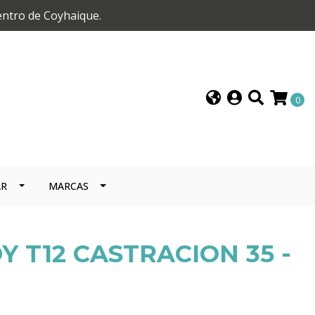
entro de Coyhaique.
0
AR
MARCAS
 T12 CASTRACION 35 -