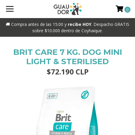
0
🚚 Compra antes de las 15:00 y
recibe HOY
. Despacho GRATIS
sobre $10.000 dentro de Coyhaique.
BRIT CARE 7 KG. DOG MINI
LIGHT & STERILISED
$72.190 CLP