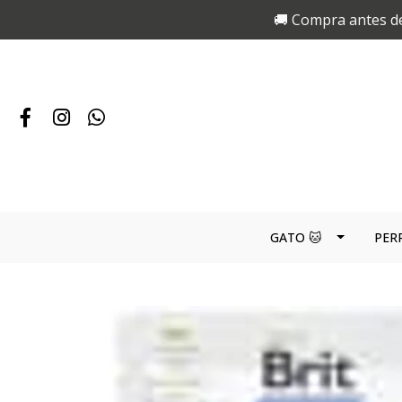
🚚 Compra antes de
GATO 🐱
PER