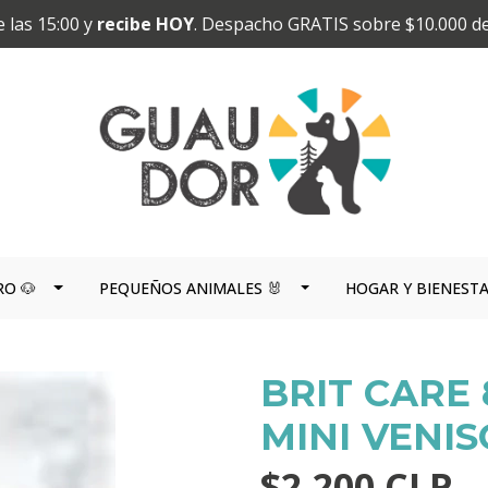
 las 15:00 y
recibe HOY
. Despacho GRATIS sobre $10.000 d
RO 🐶
PEQUEÑOS ANIMALES 🐰
HOGAR Y BIENEST
BRIT CARE
MINI VENIS
$2.200 CLP