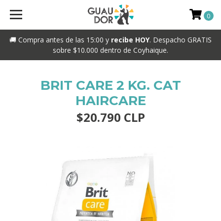
0
🚚 Compra antes de las 15:00 y
recibe HOY
. Despacho GRATIS
sobre $10.000 dentro de Coyhaique.
BRIT CARE 2 KG. CAT
HAIRCARE
$20.790 CLP