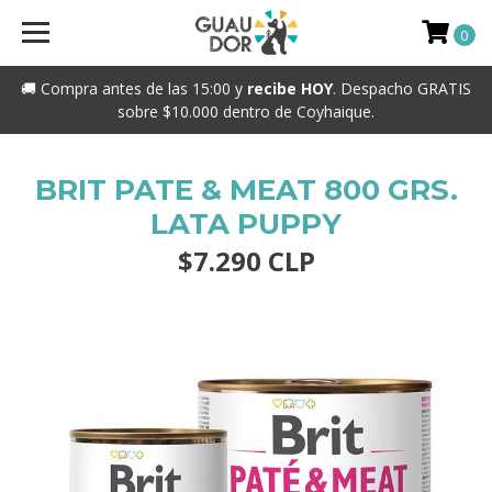
0
🚚 Compra antes de las 15:00 y
recibe HOY
. Despacho GRATIS
sobre $10.000 dentro de Coyhaique.
BRIT PATE & MEAT 800 GRS.
LATA PUPPY
$7.290 CLP