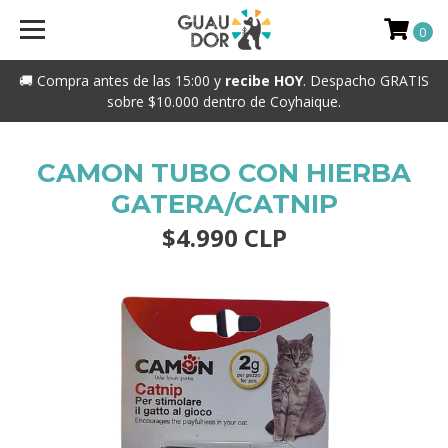
0
🚚 Compra antes de las 15:00 y
recibe HOY
. Despacho GRATIS
sobre $10.000 dentro de Coyhaique.
CAMON TUBO CON HIERBA
GATERA/CATNIP
$4.990 CLP