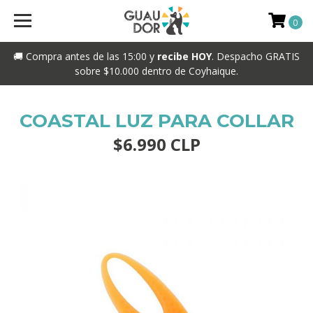
0
🚚 Compra antes de las 15:00 y
recibe HOY
. Despacho GRATIS
sobre $10.000 dentro de Coyhaique.
COASTAL LUZ PARA COLLAR
$6.990 CLP