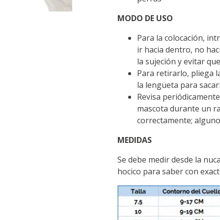
MODO DE USO
Para la colocación, int
ir hacia dentro, no hac
la sujeción y evitar que
Para retirarlo, pliega 
la lengüeta para sacarl
Revisa periódicamente 
mascota durante un rat
correctamente; algunos
MEDIDAS
Se debe medir desde la nuca o
hocico para saber con exacti