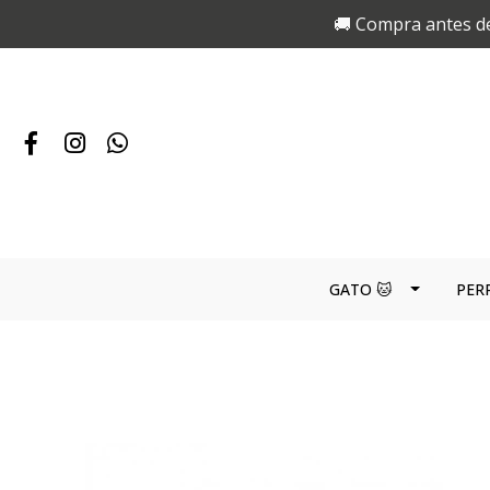
🚚 Compra antes de
GATO 🐱
PER