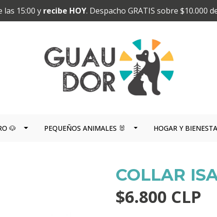
 las 15:00 y
recibe HOY
. Despacho GRATIS sobre $10.000 d
RO 🐶
PEQUEÑOS ANIMALES 🐰
HOGAR Y BIENEST
COLLAR ISA
$6.800 CLP