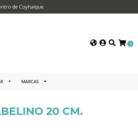
entro de Coyhaique.
0
AR
MARCAS
BELINO 20 CM.