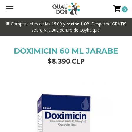
0
🚚 Compra antes de las 15:00 y
recibe HOY
. Despacho GRATIS
sobre $10.000 dentro de Coyhaique.
DOXIMICIN 60 ML JARABE
$8.390 CLP