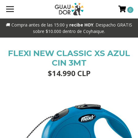
0
🚚 Compra antes de las 15:00 y
recibe HOY
. Despacho GRATIS
sobre $10.000 dentro de Coyhaique.
FLEXI NEW CLASSIC XS AZUL
CIN 3MT
$14.990 CLP