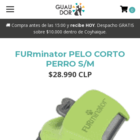
0
🚚 Compra antes de las 15:00 y
recibe HOY
. Despacho GRATIS
sobre $10.000 dentro de Coyhaique.
FURminator PELO CORTO
PERRO S/M
$28.990 CLP