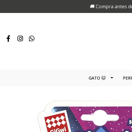
🚚 Compra antes de
GATO 🐱
PER