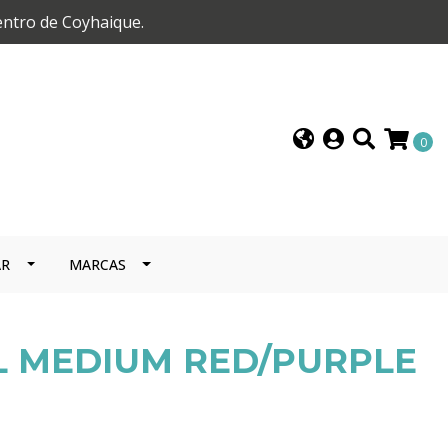
entro de Coyhaique.
0
AR
MARCAS
L MEDIUM RED/PURPLE