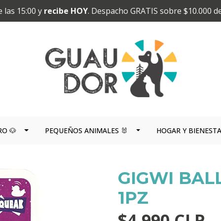
 las 15:00 y
recibe HOY
. Despacho GRATIS sobre $10.000 d
RO 🐶
PEQUEÑOS ANIMALES 🐰
HOGAR Y BIENEST
GIGWI BAL
1PZ
$4.990 CLP