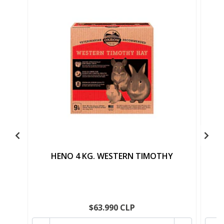
HENO 4 KG. WESTERN TIMOTHY
H
$63.990 CLP