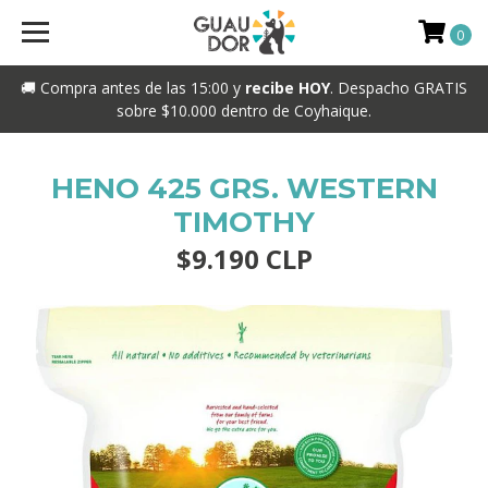
0
🚚 Compra antes de las 15:00 y
recibe HOY
. Despacho GRATIS
sobre $10.000 dentro de Coyhaique.
HENO 425 GRS. WESTERN
TIMOTHY
$9.190 CLP