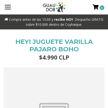
0
🚚 Compra antes de las 15:00 y
recibe HOY
. Despacho GRATIS
sobre $10.000 dentro de Coyhaique.
HEY! JUGUETE VARILLA
PAJARO BOHO
$4.990 CLP