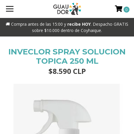
0
🚚 Compra antes de las 15:00 y
recibe HOY
. Despacho GRATIS
sobre $10.000 dentro de Coyhaique.
INVECLOR SPRAY SOLUCION
TOPICA 250 ML
$8.590 CLP