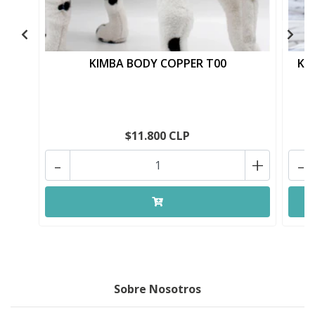
KIMBA BODY COPPER T00
KI
$11.800 CLP
-
+
-
Sobre Nosotros