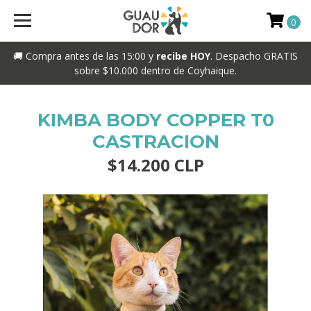
0
🚚 Compra antes de las 15:00 y
recibe HOY
. Despacho GRATIS
sobre $10.000 dentro de Coyhaique.
KIMBA BODY COPPER T0
CASTRACION
$14.200 CLP