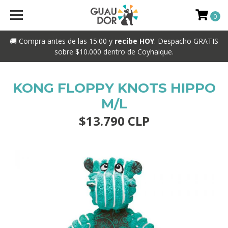
0
🚚 Compra antes de las 15:00 y
recibe HOY
. Despacho GRATIS
sobre $10.000 dentro de Coyhaique.
KONG FLOPPY KNOTS HIPPO
M/L
$13.790 CLP