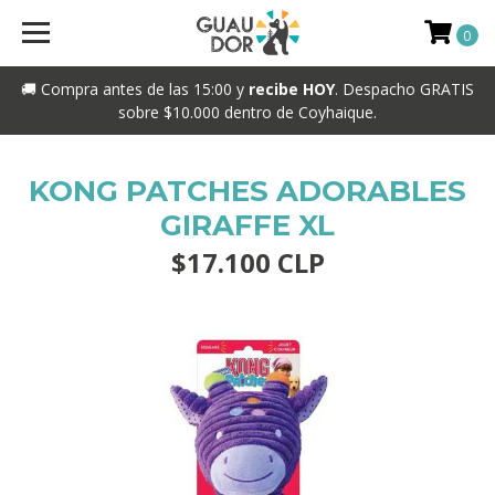
0
🚚 Compra antes de las 15:00 y
recibe HOY
. Despacho GRATIS
sobre $10.000 dentro de Coyhaique.
KONG PATCHES ADORABLES
GIRAFFE XL
$17.100 CLP