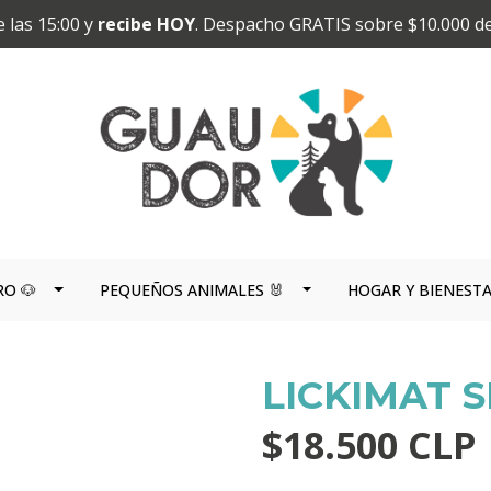
 las 15:00 y
recibe HOY
. Despacho GRATIS sobre $10.000 d
RO 🐶
PEQUEÑOS ANIMALES 🐰
HOGAR Y BIENEST
LICKIMAT 
$18.500 CLP