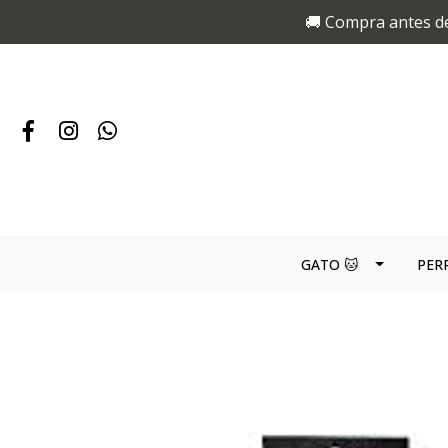
🚚 Compra antes de
GATO 🐱
PER