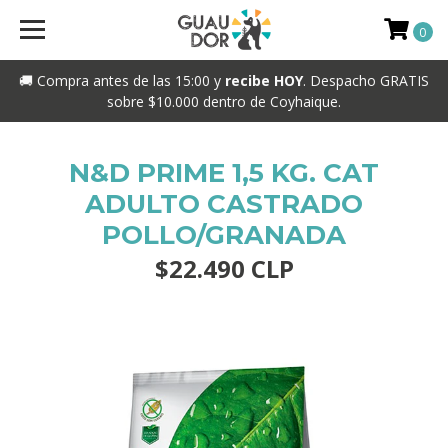
0
🚚 Compra antes de las 15:00 y
recibe HOY
. Despacho GRATIS
sobre $10.000 dentro de Coyhaique.
N&D PRIME 1,5 KG. CAT
ADULTO CASTRADO
POLLO/GRANADA
$22.490 CLP