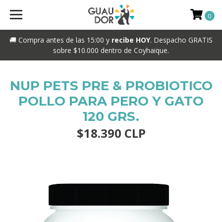
0
🚚 Compra antes de las 15:00 y
recibe HOY
. Despacho GRATIS
sobre $10.000 dentro de Coyhaique.
NUP PETS PRE & PROBIOTICO
POLLO PARA PERO Y GATO
120 GRS.
$18.390 CLP