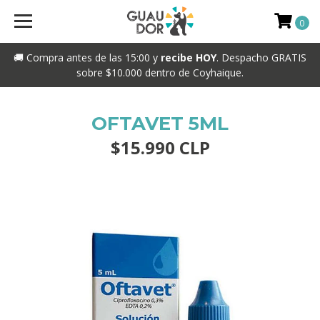
0
🚚 Compra antes de las 15:00 y
recibe HOY
. Despacho GRATIS
sobre $10.000 dentro de Coyhaique.
OFTAVET 5ML
$15.990 CLP