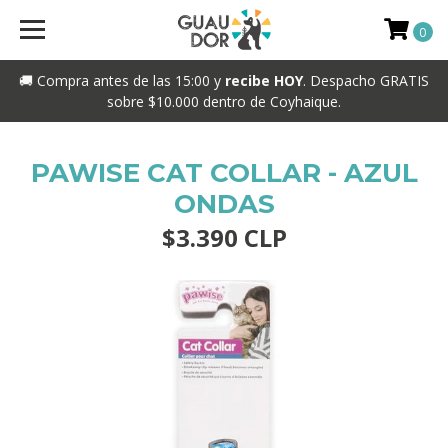
0
🚚 Compra antes de las 15:00 y
recibe HOY
. Despacho GRATIS
sobre $10.000 dentro de Coyhaique.
PAWISE CAT COLLAR - AZUL
ONDAS
$3.390 CLP