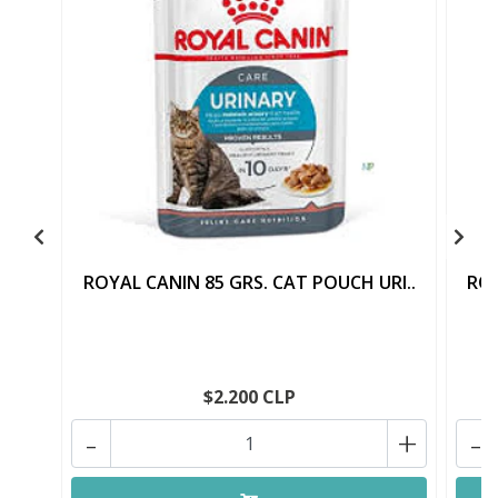
ROYAL CANIN 85 GRS. CAT POUCH URI..
ROY
$2.200 CLP
-
+
-