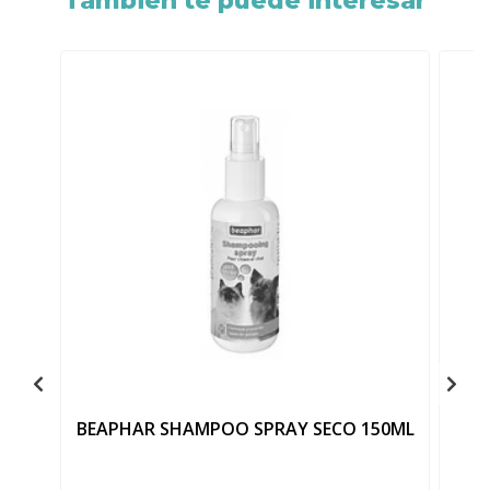
También te puede interesar
BEAPHAR SHAMPOO SPRAY SECO 150ML
B