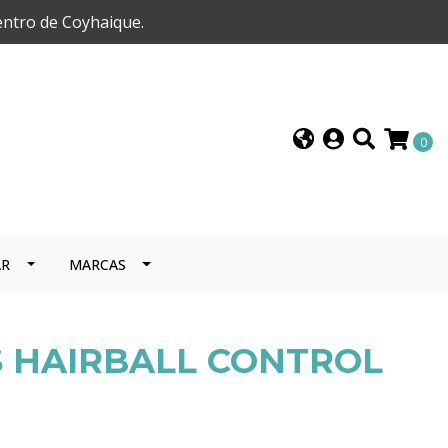
entro de Coyhaique.
0
AR
MARCAS
 HAIRBALL CONTROL