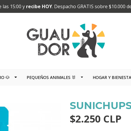
 las 15:00 y
recibe HOY
. Despacho GRATIS sobre $10.000 d
RO 🐶
PEQUEÑOS ANIMALES 🐰
HOGAR Y BIENEST
SUNICHUPS
$2.250 CLP