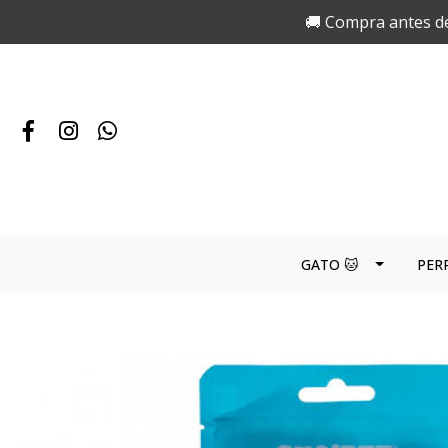
🚚 Compra antes de
GATO 🐱
PER