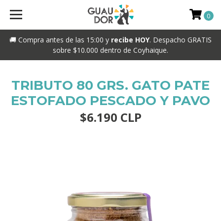
0
🚚 Compra antes de las 15:00 y
recibe HOY
. Despacho GRATIS
sobre $10.000 dentro de Coyhaique.
TRIBUTO 80 GRS. GATO PATE
ESTOFADO PESCADO Y PAVO
$6.190 CLP