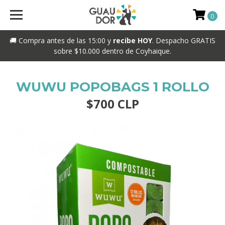
0
🚚 Compra antes de las 15:00 y
recibe HOY
. Despacho GRATIS
sobre $10.000 dentro de Coyhaique.
WUWU POPOBAGS 1 ROLLO
$700 CLP