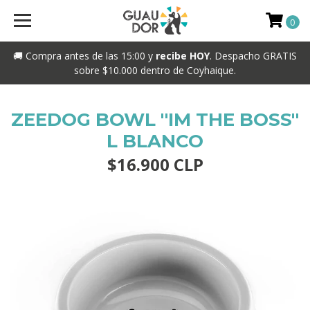
0
🚚 Compra antes de las 15:00 y
recibe HOY
. Despacho GRATIS
sobre $10.000 dentro de Coyhaique.
ZEEDOG BOWL ''IM THE BOSS''
L BLANCO
$16.900 CLP