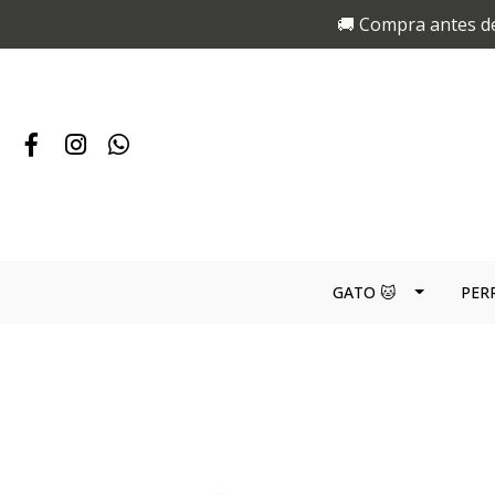
🚚 Compra antes de
GATO 🐱
PER