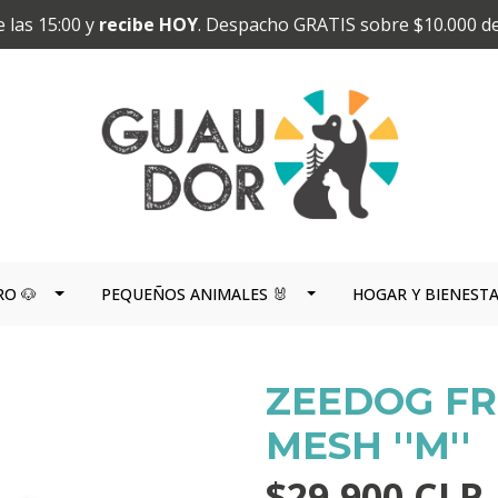
 las 15:00 y
recibe HOY
. Despacho GRATIS sobre $10.000 d
RO 🐶
PEQUEÑOS ANIMALES 🐰
HOGAR Y BIENEST
ZEEDOG FR
MESH ''M''
$29.900 CLP