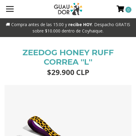
0
🚚 Compra antes de las 15:00 y
recibe HOY
. Despacho GRATIS
sobre $10.000 dentro de Coyhaique.
ZEEDOG HONEY RUFF
CORREA ''L''
$29.900 CLP