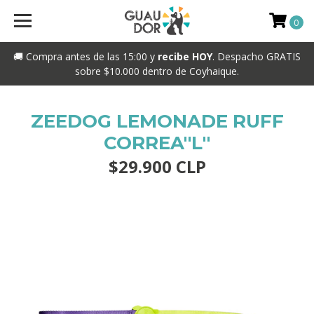
0
🚚 Compra antes de las 15:00 y
recibe HOY
. Despacho GRATIS
sobre $10.000 dentro de Coyhaique.
ZEEDOG LEMONADE RUFF
CORREA''L''
$29.900 CLP