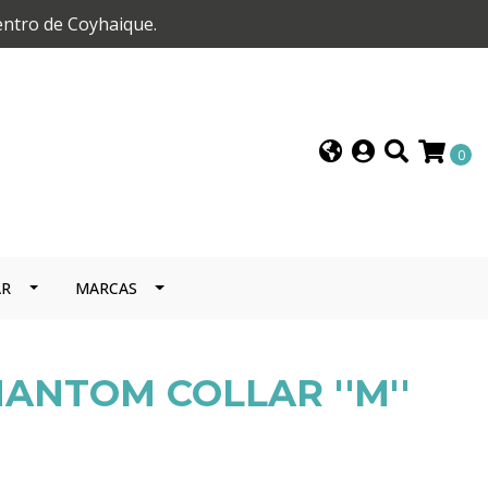
entro de Coyhaique.
0
AR
MARCAS
ANTOM COLLAR ''M''