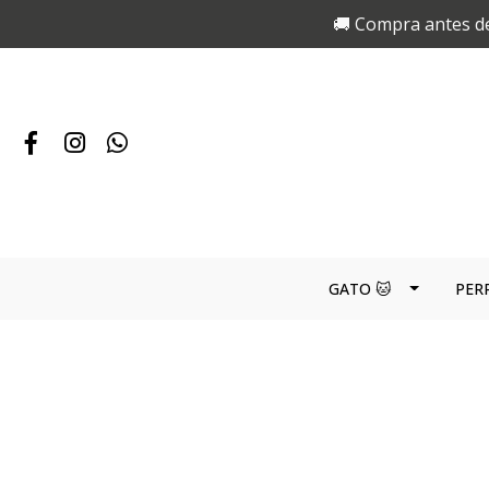
🚚 Compra antes de
GATO 🐱
PER