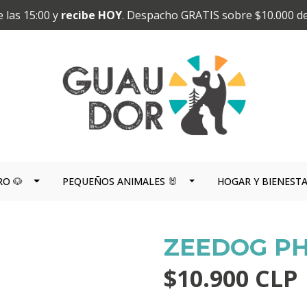
 las 15:00 y
recibe HOY
. Despacho GRATIS sobre $10.000 d
RO 🐶
PEQUEÑOS ANIMALES 🐰
HOGAR Y BIENEST
ZEEDOG PH
$10.900 CLP