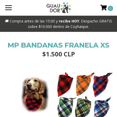
0
🚚 Compra antes de las 15:00 y
recibe HOY
. Despacho GRATIS
sobre $10.000 dentro de Coyhaique.
MP BANDANAS FRANELA XS
$1.500 CLP