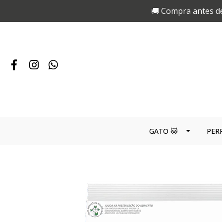
🚚 Compra antes de
GATO 🐱
PER