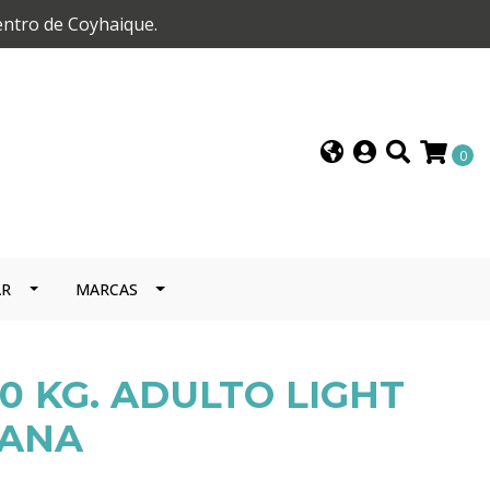
entro de Coyhaique.
0
AR
MARCAS
0 KG. ADULTO LIGHT
IANA