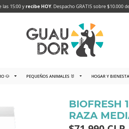
 las 15:00 y
recibe HOY
. Despacho GRATIS sobre $10.000 d
RO 🐶
PEQUEÑOS ANIMALES 🐰
HOGAR Y BIENEST
BIOFRESH 1
RAZA MED
$71.990 CLP