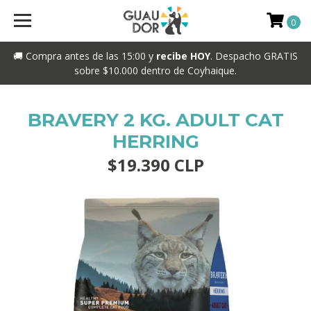
0
🚚 Compra antes de las 15:00 y
recibe HOY
. Despacho GRATIS
sobre $10.000 dentro de Coyhaique.
BRAVERY 2 KG. ADULT CAT
HERRING
$19.390 CLP