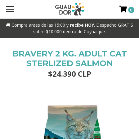
0
🚚 Compra antes de las 15:00 y
recibe HOY
. Despacho GRATIS
sobre $10.000 dentro de Coyhaique.
BRAVERY 2 KG. ADULT CAT
STERLIZED SALMON
$24.390 CLP