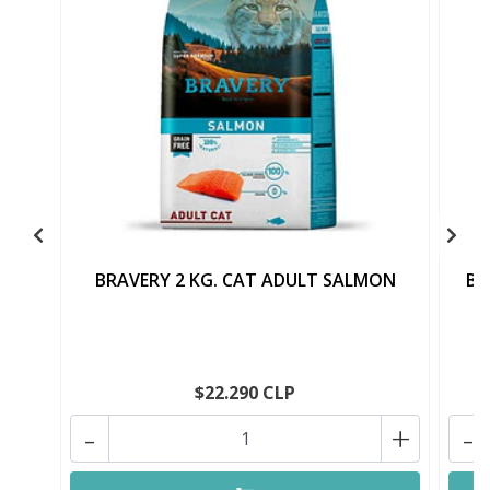
BRAVERY 2 KG. CAT ADULT SALMON
BR
$22.290 CLP
-
+
-