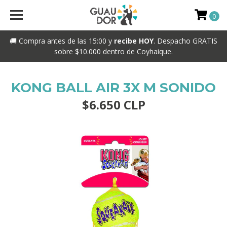
0
🚚 Compra antes de las 15:00 y
recibe HOY
. Despacho GRATIS
sobre $10.000 dentro de Coyhaique.
KONG BALL AIR 3X M SONIDO
$6.650 CLP