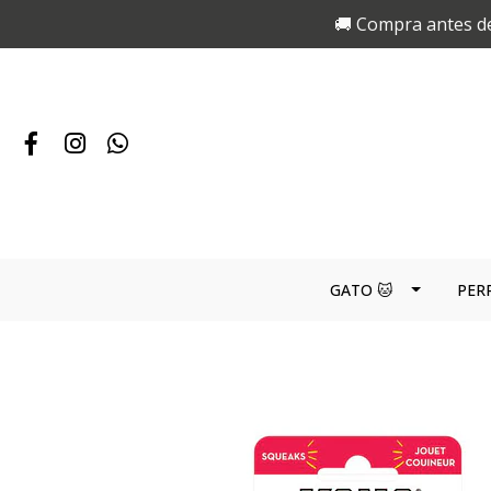
🚚 Compra antes de
GATO 🐱
PER