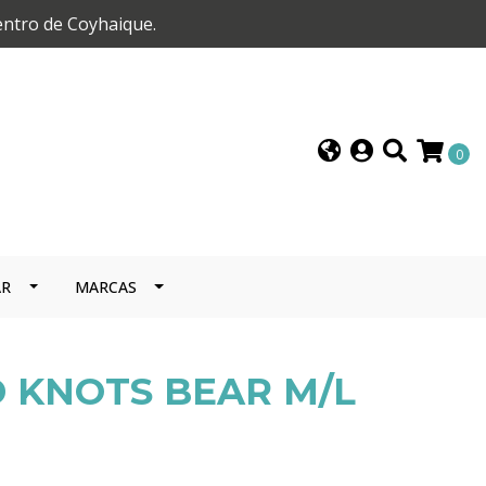
entro de Coyhaique.
0
AR
MARCAS
 KNOTS BEAR M/L