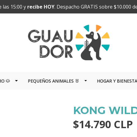
 las 15:00 y
recibe HOY
. Despacho GRATIS sobre $10.000 d
RO 🐶
PEQUEÑOS ANIMALES 🐰
HOGAR Y BIENEST
KONG WILD
$14.790 CLP