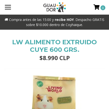
0
🚚 Compra antes de las 15:00 y
recibe HOY
. Despacho GRATIS
sobre $10.000 dentro de Coyhaique.
LW ALIMENTO EXTRUIDO
CUYE 600 GRS.
$8.990 CLP