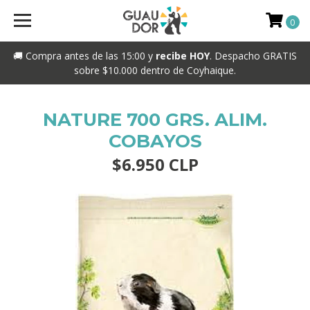
0
🚚 Compra antes de las 15:00 y
recibe HOY
. Despacho GRATIS
sobre $10.000 dentro de Coyhaique.
NATURE 700 GRS. ALIM.
COBAYOS
$6.950 CLP