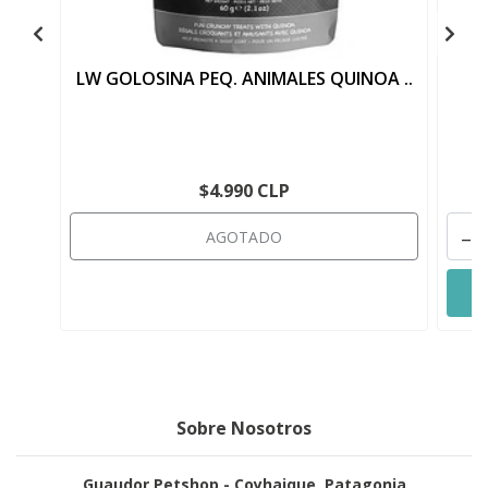
LW GOLOSINA PEQ. ANIMALES QUINOA ..
L
$4.990 CLP
-
AGOTADO
Sobre Nosotros
Guaudor Petshop - Coyhaique, Patagonia